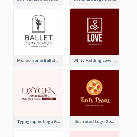
Monochrome Ballet School Logo Created With silhouette Of Dancer
White Holding Love Logo Created For Charity
Typographic Logo Generated For Fashion And Make-Up Company
Illustrated Logo Generated For Store Selling Pizza