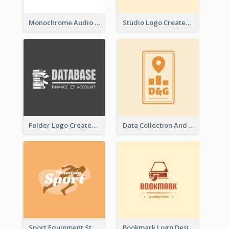
Monochrome Audio Studio Logo Created With Graphic Of microphone
Studio Logo Created With Monochrome Words And Illustration
Folder Logo Created For Finance And Account Company
Data Collection And Analysis Logo Generated With Graphic Of Chart And GPS
Sport Equipment Store Logo Generated With Silhouette Of Runner
Bookmark Logo Designed For Learning Center In Orange Colour Tone