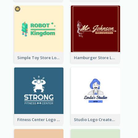
Simple Toy Store Logo Created With Robot Image
Hamburger Store Logo Created With The Illustration Of The Founder
Fitness Center Logo Created With Graphic Character Of Strong Person
Studio Logo Created With Cartoon Portrait Of The Artist