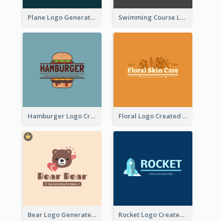
Plane Logo Generated For Travel Agency
Swimming Course Logo Designed With Cartoon Illustration Of Shark
Hamburger Logo Created For Western Restaurant
Floral Logo Created For Skin Care Shop In Orange And White
Bear Logo Generated For Store Selling Baby Toys And Clothes
Rocket Logo Created For Space Exploration Organization