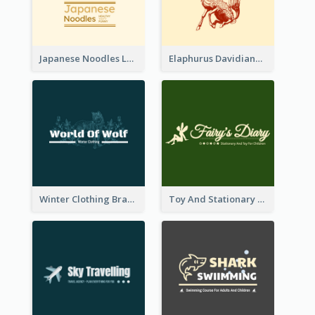
Japanese Noodles Logo Created With Illustration Of Meal
Elaphurus Davidianus Logo Created For Store Selling Chinese Literature Goods
Winter Clothing Brand Logo Generated With Illustrations Of Wolf And Plant
Toy And Stationary Store Logo Created With Decorations Of Fairy And Stars