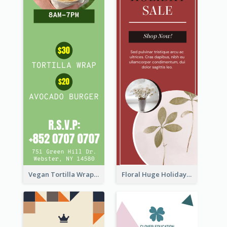
Vegan Tortilla Wrap Sale Wide Skyscraper Banner
Floral Huge Holiday Sale Wide Skyscraper Banner