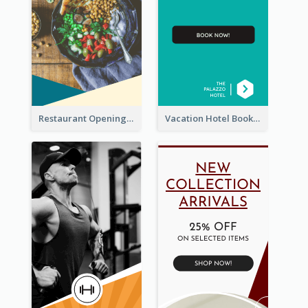
Restaurant Opening Food Ordering Discount Wide Skyscraper Banner
Vacation Hotel Booking Wide Skyscraper Banner