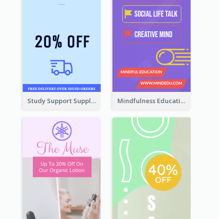
Study Support Supplement Wide Skyscraper Banner Design
Mindfulness Education Wide Skyscraper Banner