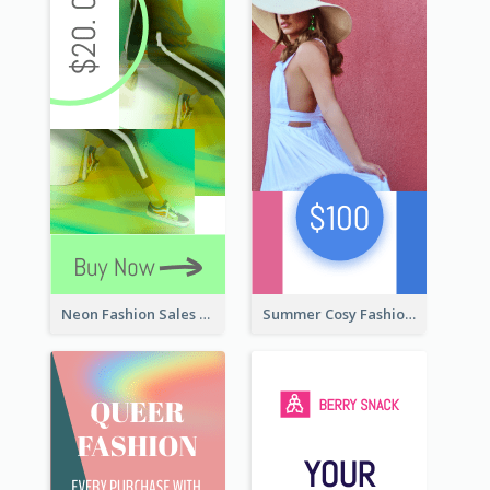
Neon Fashion Sales Wide Skyscraper Banner
Summer Cosy Fashion Wide Skyscraper Banner