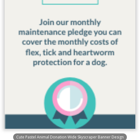
Cute Pastel Animal Donation Wide Skyscraper Banner Design