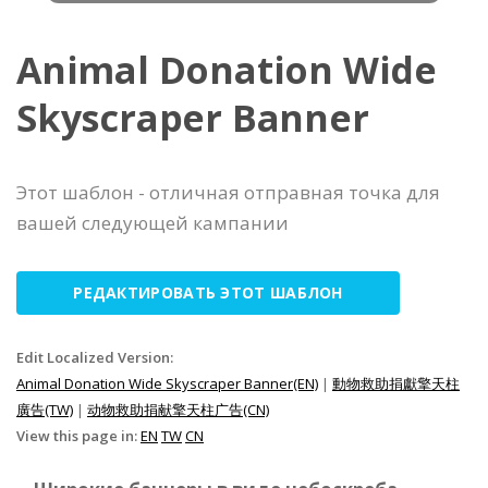
Animal Donation Wide
Skyscraper Banner
Этот шаблон - отличная отправная точка для
вашей следующей кампании
РЕДАКТИРОВАТЬ ЭТОТ ШАБЛОН
Edit Localized Version:
Animal Donation Wide Skyscraper Banner(EN)
|
動物救助捐獻擎天柱
廣告(TW)
|
动物救助捐献擎天柱广告(CN)
View this page in:
EN
TW
CN