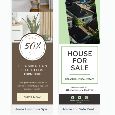
Home Furniture Special Sale Wide Skyscraper Banner
House For Sale Real Estate Agent Wide Skyscraper Banner