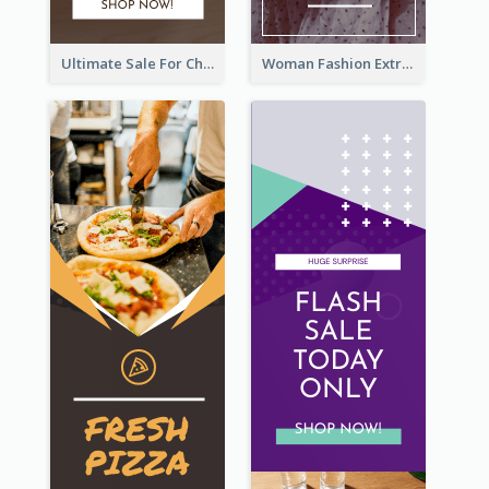
Ultimate Sale For Chocolate And Candies Wide Skyscraper Banner
Woman Fashion Extra Sale Wide Skyscraper Banner