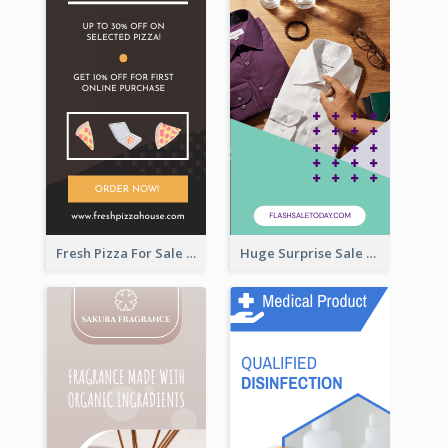
Fresh Pizza For Sale Promotion Wide Skyscraper Banner
Huge Surprise Sale For Today Wide Skyscraper Banner