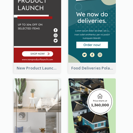
New Product Launch Promotion Wide Skyscraper Banner
Food Deliveries Polaroid Photos Wide Skyscraper Banner