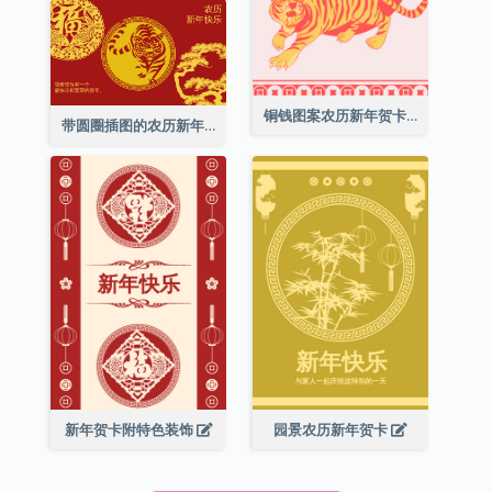
铜钱图案农历新年贺卡
带圆圈插图的农历新年快乐贺卡
新年贺卡附特色装饰
园景农历新年贺卡