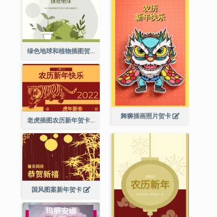
绿色地球和植物插图贺卡
舞狮插画照片贺卡
老虎插图农历新年贺卡
国风图案新年贺卡