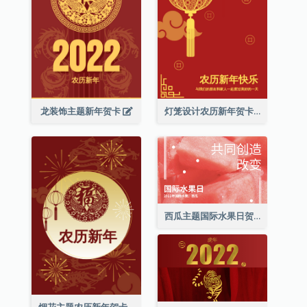
龙装饰主题新年贺卡
灯笼设计农历新年贺卡
西瓜主题国际水果日贺卡