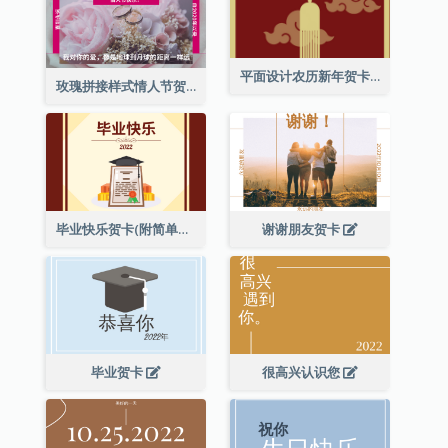
平面设计农历新年贺卡与装饰
玫瑰拼接样式情人节贺卡
毕业快乐贺卡(附简单配图)
谢谢朋友贺卡
毕业贺卡
很高兴认识您