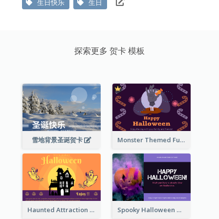
生日快乐
生日
探索更多 贺卡 模板
雪地背景圣诞贺卡
Monster Themed Fun Halloween Greeting Card
Haunted Attraction Themed Halloween Card
Spooky Halloween Greeting Card