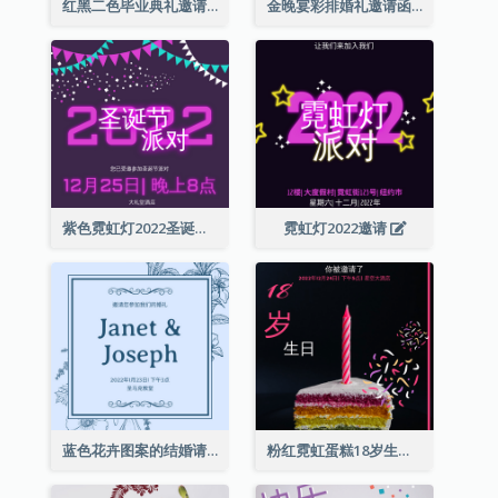
红黑二色毕业典礼邀请函
金晚宴彩排婚礼邀请函
紫色霓虹灯2022圣诞晚会邀请函
霓虹灯2022邀请
蓝色花卉图案的结婚请柬
粉红霓虹蛋糕18岁生日请柬