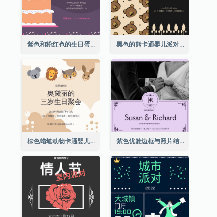
紫色和粉红色的生日蛋糕插图聚会请柬
黑色的熊卡通婴儿派对请柬
棕色蜡笔动物卡通婴儿生日邀请
紫色优雅边框与照片结婚请柬