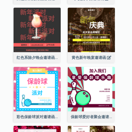
红色系除夕晚会邀请函
黄色新年晚宴邀请函
彩色保龄球派对邀请函
保龄球爱好者聚会邀请函