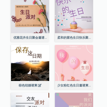
优雅花卉生日聚会邀请函
柔和的紫色生日快乐聚会请柬
棕色结婚请柬
少女粉红色生日邀请柬