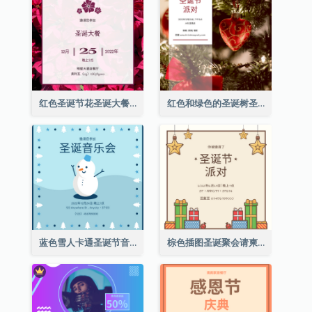
红色圣诞节花圣诞大餐请柬
红色和绿色的圣诞树圣诞派对邀请函
蓝色雪人卡通圣诞节音乐会邀请
棕色插图圣诞聚会请柬