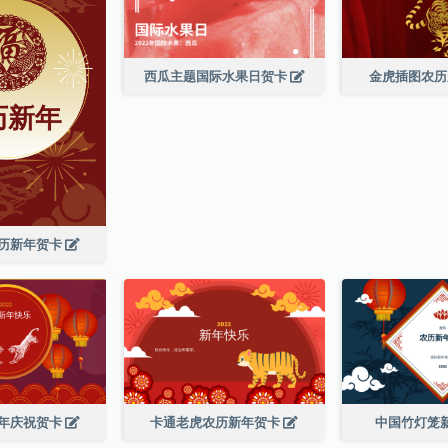
西瓜主题国际水果日贺卡
金虎插图农
历新年贺卡
年庆祝贺卡
卡通老虎农历新年贺卡
中国竹灯笼