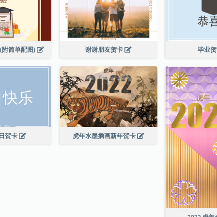
(附简单配图)
谢谢朋友贺卡
毕业
日贺卡
虎年水墨插画新年贺卡
2022 虎