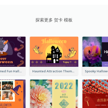
探索更多 贺卡 模板
Monster Themed Fun Halloween Greeting Card
Haunted Attraction Themed Halloween Card