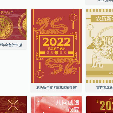
历新年金色贺卡
农历新年贺卡附龙纹装饰
吉祥老虎