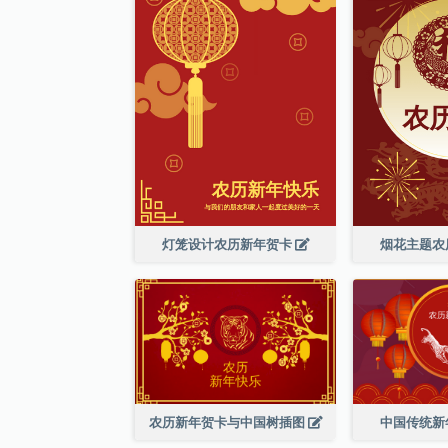
灯笼设计农历新年贺卡
烟花主题农
农历新年贺卡与中国树插图
中国传统新