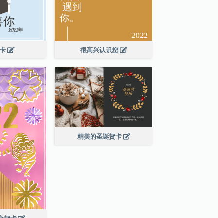
贺卡
很高兴认识您
精美的圣诞贺卡
年金贺卡