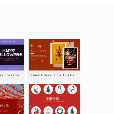
Spooky Halloween Greeting Card
Have A Good Time This Halloween Greeting Card