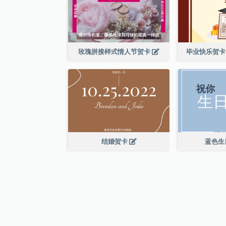
玫瑰拼接样式情人节贺卡
毕业快乐贺卡
结婚贺卡
蓝色生