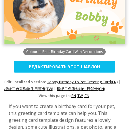
Colourful Pet's Birthday Card With Decorations
РЕДАКТИРОВАТЬ ЭТОТ ШАБЛОН
Edit Localized Version:
Happy Birthday To Pet Greeting Card(EN)
|
橙綠二色系動物生日賀卡(TW)
|
橙绿二色系动物生日贺卡(CN)
View this page in:
EN
TW
CN
If you want to create a birthday card for your pet,
this greeting card template can help you. This
greeting card template design features a lovely
design, some cute illustrations, a pet photo, and a