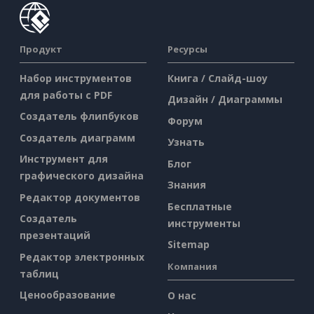
Продукт
Ресурсы
Набор инструментов
Книга / Слайд-шоу
для работы с PDF
Дизайн / Диаграммы
Создатель флипбуков
Форум
Создатель диаграмм
Узнать
Инструмент для
Блог
графического дизайна
Знания
Редактор документов
Бесплатные
Создатель
инструменты
презентаций
Sitemap
Редактор электронных
Компания
таблиц
Ценообразование
О нас