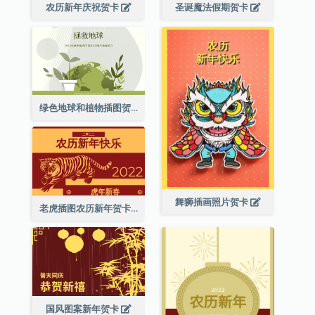
农历新年庆祝贺卡
圣诞魔法假期贺卡
绿色地球和植物插图贺卡
舞狮插画照片贺卡
老虎插图农历新年贺卡
国风图案新年贺卡