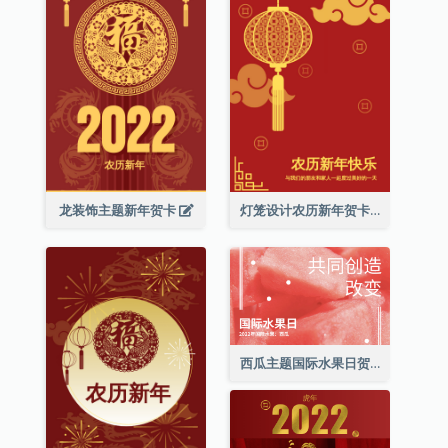
龙装饰主题新年贺卡
灯笼设计农历新年贺卡
西瓜主题国际水果日贺卡