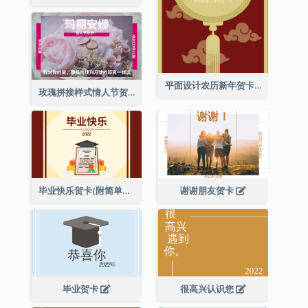
平面设计农历新年贺卡与装饰
玫瑰拼接样式情人节贺卡
毕业快乐贺卡(附简单配图)
谢谢朋友贺卡
毕业贺卡
很高兴认识您