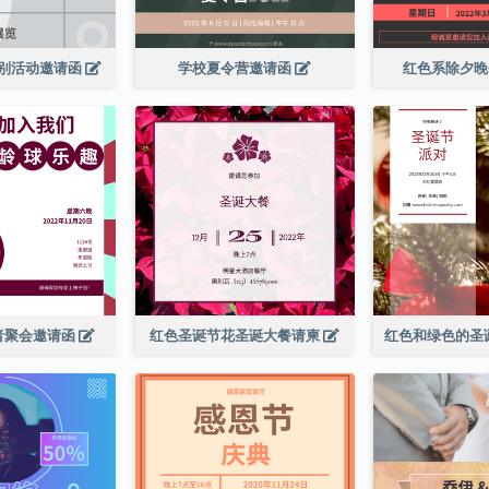
别活动邀请函
学校夏令营邀请函
红色系除夕
者聚会邀请函
红色圣诞节花圣诞大餐请柬