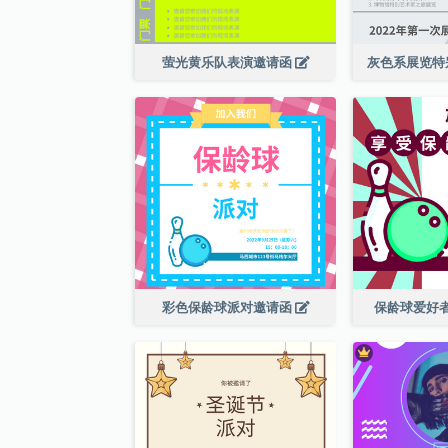
萤光黄乐队表演邀请函
灰色系展览特
彩色保龄球派对邀请函
保龄球爱好