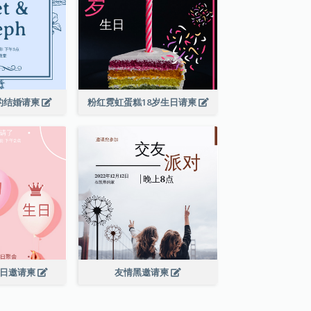
的结婚请柬
粉红霓虹蛋糕18岁生日请柬
生日邀请柬
友情黑邀请柬