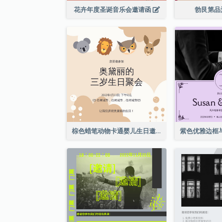
花卉年度圣诞音乐会邀请函
勃艮第品
棕色蜡笔动物卡通婴儿生日邀请