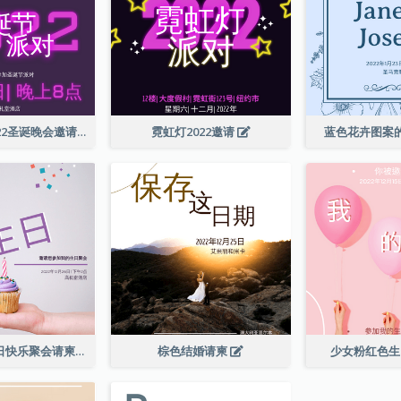
紫色霓虹灯2022圣诞晚会邀请函
霓虹灯2022邀请
蓝色花卉图案
柔和的紫色生日快乐聚会请柬
棕色结婚请柬
少女粉红色