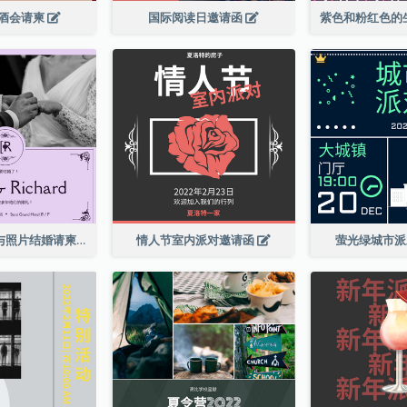
酒会请柬
国际阅读日邀请函
紫色优雅边框与照片结婚请柬
情人节室内派对邀请函
萤光绿城市