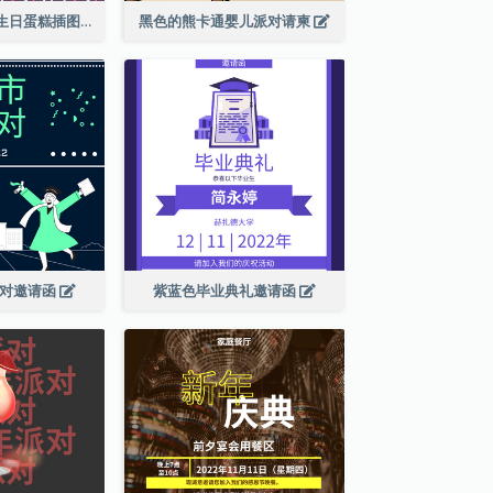
紫色和粉红色的生日蛋糕插图聚会请柬
黑色的熊卡通婴儿派对请柬
派对邀请函
紫蓝色毕业典礼邀请函