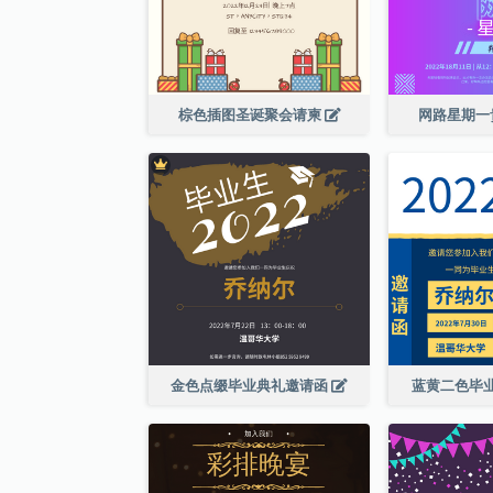
棕色插图圣诞聚会请柬
网路星期一
金色点缀毕业典礼邀请函
蓝黄二色毕