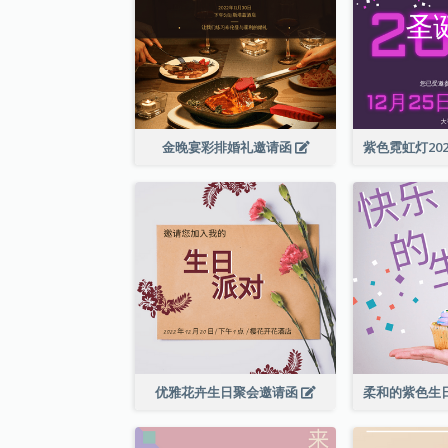
金晚宴彩排婚礼邀请函
优雅花卉生日聚会邀请函