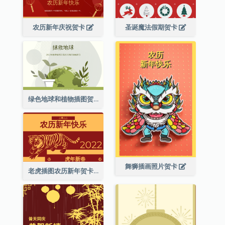
农历新年庆祝贺卡
圣诞魔法假期贺卡
绿色地球和植物插图贺卡
舞狮插画照片贺卡
老虎插图农历新年贺卡