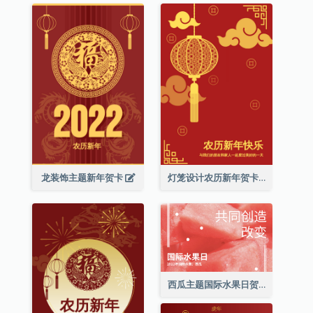
龙装饰主题新年贺卡
灯笼设计农历新年贺卡
西瓜主题国际水果日贺卡