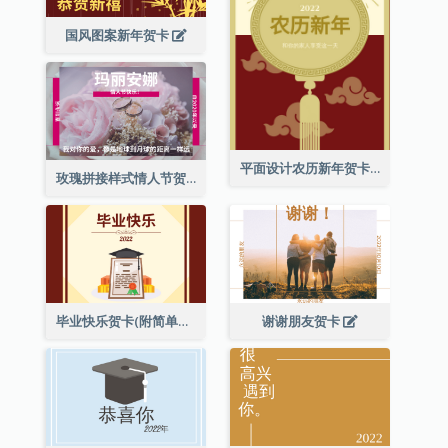
国风图案新年贺卡
平面设计农历新年贺卡与装饰
玫瑰拼接样式情人节贺卡
毕业快乐贺卡(附简单配图)
谢谢朋友贺卡