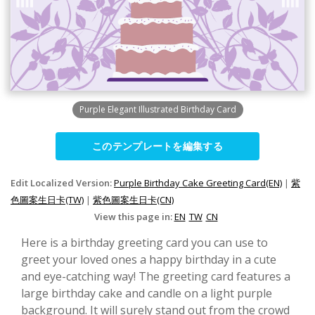
Purple Elegant Illustrated Birthday Card
このテンプレートを編集する
Edit Localized Version:
Purple Birthday Cake Greeting Card(EN)
|
紫
色圖案生日卡(TW)
|
紫色圖案生日卡(CN)
View this page in:
EN
TW
CN
Here is a birthday greeting card you can use to
greet your loved ones a happy birthday in a cute
and eye-catching way! The greeting card features a
large birthday cake and candle on a light purple
background. It will surely stand out from the crowd