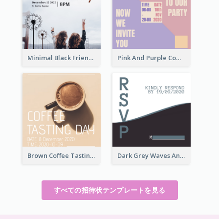
Minimal Black Friendsgiving Invitation
Pink And Purple Come To our Party Invitation
Brown Coffee Tasting Day In December Invitation
Dark Grey Waves And Curves Invitation
すべての招待状テンプレートを見る