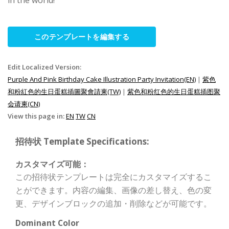
このテンプレートを編集する
Edit Localized Version:
Purple And Pink Birthday Cake Illustration Party Invitation(EN)
|
紫色
和粉紅色的生日蛋糕插圖聚會請柬(TW)
|
紫色和粉红色的生日蛋糕插图聚
会请柬(CN)
View this page in:
EN
TW
CN
招待状 Template Specifications:
カスタマイズ可能：
この招待状テンプレートは完全にカスタマイズするこ
とができます。内容の編集、画像の差し替え、色の変
更、デザインブロックの追加・削除などが可能です。
Dominant Color