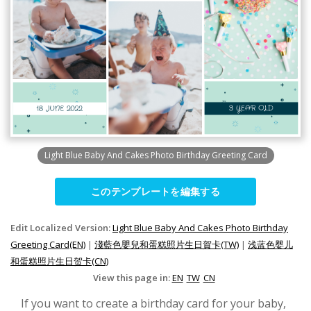
Light Blue Baby And Cakes Photo Birthday Greeting Card
このテンプレートを編集する
Edit Localized Version:
Light Blue Baby And Cakes Photo Birthday
Greeting Card(EN)
|
淺藍色嬰兒和蛋糕照片生日賀卡(TW)
|
浅蓝色婴儿
和蛋糕照片生日贺卡(CN)
View this page in:
EN
TW
CN
If you want to create a birthday card for your baby,