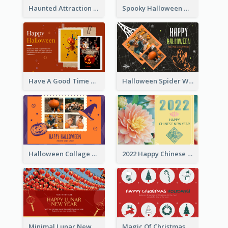
Haunted Attraction Themed Halloween Card
Spooky Halloween Greeting Card
Have A Good Time This Halloween Greeting Card
Halloween Spider Web Greeting Card
Halloween Collage Greeting Card
2022 Happy Chinese New Year Flower Photo Greeting Card
Minimal Lunar New Year Celebration Greeting Card
Magic Of Christmas Holidays Greeting Card