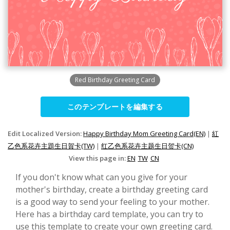
Red Birthday Greeting Card
このテンプレートを編集する
Edit Localized Version:
Happy Birthday Mom Greeting Card(EN)
|
紅
乙色系花卉主題生日賀卡(TW)
|
红乙色系花卉主题生日贺卡(CN)
View this page in:
EN
TW
CN
If you don't know what can you give for your
mother's birthday, create a birthday greeting card
is a good way to send your feeling to your mother.
Here has a birthday card template, you can try to
use this template to create your own greeting card.