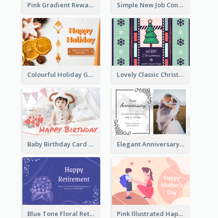
Pink Gradient Reward For Donation Card Design
Simple New Job Congratulations Card In Yellow And Blue
Colourful Holiday Greeting Card In Orange Theme
Lovely Classic Christmas Greeting Card Design
Baby Birthday Card With Simple Decorations
Elegant Anniversary Card With Photo
Blue Tone Floral Retirement Greeting Card
Pink Illustrated Happy Mother's Day Celebration Card