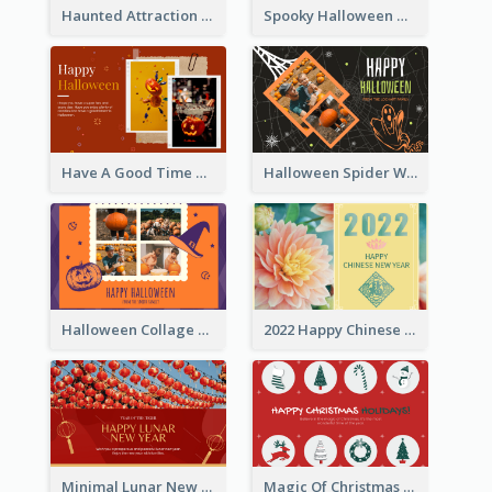
Haunted Attraction Themed Halloween Card
Spooky Halloween Greeting Card
Have A Good Time This Halloween Greeting Card
Halloween Spider Web Greeting Card
Halloween Collage Greeting Card
2022 Happy Chinese New Year Flower Photo Greeting Card
Minimal Lunar New Year Celebration Greeting Card
Magic Of Christmas Holidays Greeting Card