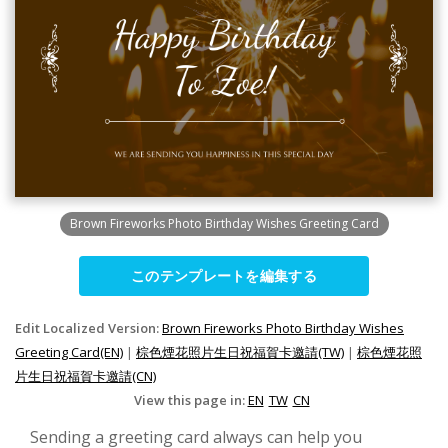
Brown Fireworks Photo Birthday Wishes Greeting Card
このテンプレートを編集する
Edit Localized Version:
Brown Fireworks Photo Birthday Wishes
Greeting Card(EN)
|
棕色煙花照片生日祝福賀卡邀請(TW)
|
棕色煙花照
片生日祝福賀卡邀請(CN)
View this page in:
EN
TW
CN
Sending a greeting card always can help you