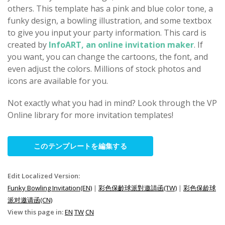
others. This template has a pink and blue color tone, a
funky design, a bowling illustration, and some textbox
to give you input your party information. This card is
created by
InfoART, an online invitation maker
. If
you want, you can change the cartoons, the font, and
even adjust the colors. Millions of stock photos and
icons are available for you.
Not exactly what you had in mind? Look through the VP
Online library for more invitation templates!
このテンプレートを編集する
Edit Localized Version:
Funky Bowling Invitation(EN)
|
彩色保齡球派對邀請函(TW)
|
彩色保龄球
派对邀请函(CN)
View this page in:
EN
TW
CN