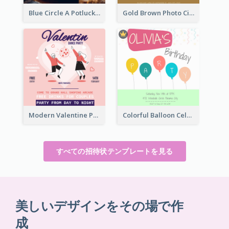
Blue Circle A Potluck Party Invitation
Gold Brown Photo Circle Wedding Invitation
Modern Valentine Party Pink Invitation Design Templates
Colorful Balloon Celebration Of Birthday Invitation
すべての招待状テンプレートを見る
美しいデザインをその場で作
成