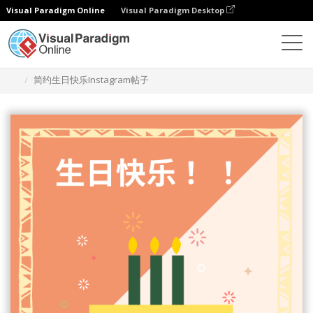
Visual Paradigm Online
Visual Paradigm Desktop
设计
模板
Instagram 帖子
简约生日快乐Instagram帖子