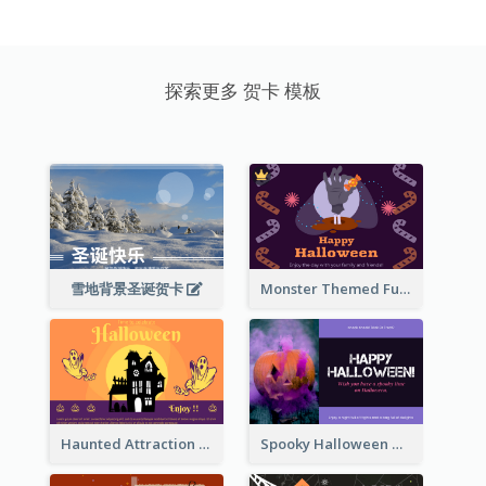
探索更多 贺卡 模板
雪地背景圣诞贺卡
Monster Themed Fun Halloween Greeting Card
Haunted Attraction Themed Halloween Card
Spooky Halloween Greeting Card