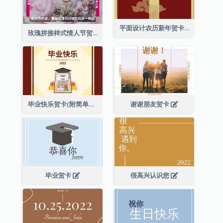
平面设计农历新年贺卡与装饰
玫瑰拼接样式情人节贺卡
毕业快乐贺卡(附简单配图)
谢谢朋友贺卡
毕业贺卡
很高兴认识您