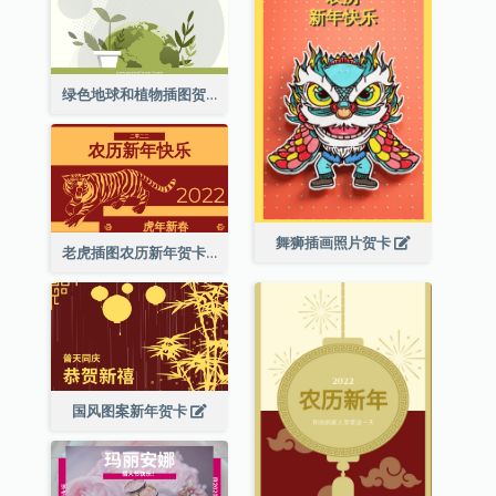
绿色地球和植物插图贺卡
舞狮插画照片贺卡
老虎插图农历新年贺卡
国风图案新年贺卡