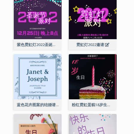
紫色霓虹灯2022圣诞晚会邀请函
霓虹灯2022邀请
蓝色花卉图案的结婚请柬
粉红霓虹蛋糕18岁生日请柬