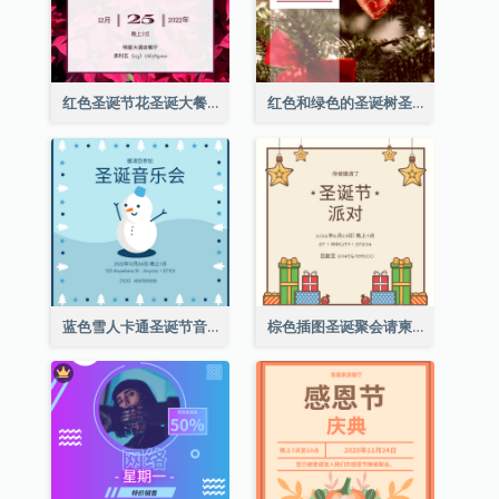
红色圣诞节花圣诞大餐请柬
红色和绿色的圣诞树圣诞派对邀请函
蓝色雪人卡通圣诞节音乐会邀请
棕色插图圣诞聚会请柬