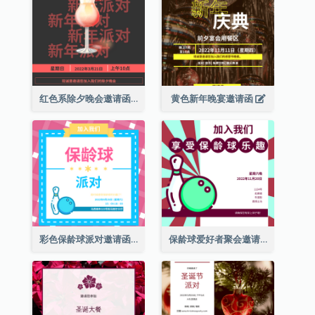
红色系除夕晚会邀请函
黄色新年晚宴邀请函
彩色保龄球派对邀请函
保龄球爱好者聚会邀请函