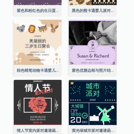
紫色和粉红色的生日蛋糕插图聚会请柬
黑色的熊卡通婴儿派对请柬
棕色蜡笔动物卡通婴儿生日邀请
紫色优雅边框与照片结婚请柬
情人节室内派对邀请函
萤光绿城市派对邀请函