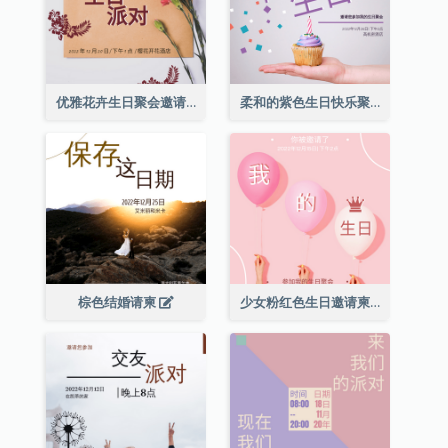
优雅花卉生日聚会邀请函
柔和的紫色生日快乐聚会请柬
棕色结婚请柬
少女粉红色生日邀请柬