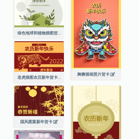
绿色地球和植物插图贺卡
舞狮插画照片贺卡
老虎插图农历新年贺卡
国风图案新年贺卡