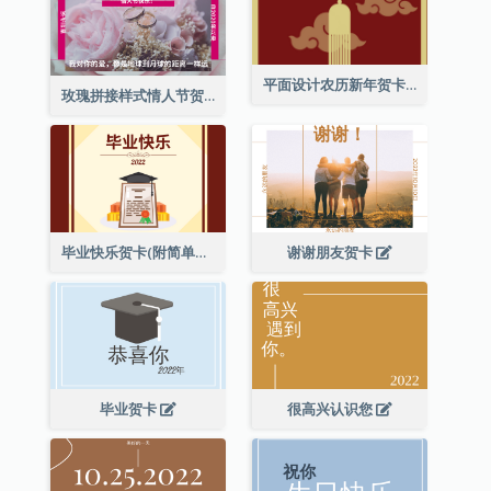
平面设计农历新年贺卡与装饰
玫瑰拼接样式情人节贺卡
毕业快乐贺卡(附简单配图)
谢谢朋友贺卡
毕业贺卡
很高兴认识您