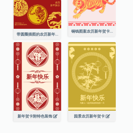
铜钱图案农历新年贺卡
带圆圈插图的农历新年快乐贺卡
新年贺卡附特色装饰
园景农历新年贺卡