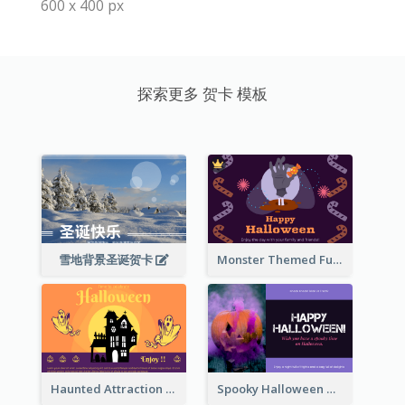
600 x 400 px
探索更多 贺卡 模板
雪地背景圣诞贺卡
Monster Themed Fun Halloween Greeting Card
Haunted Attraction Themed Halloween Card
Spooky Halloween Greeting Card