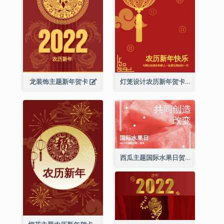
龙装饰主题新年贺卡
灯笼设计农历新年贺卡
西瓜主题国际水果日贺卡