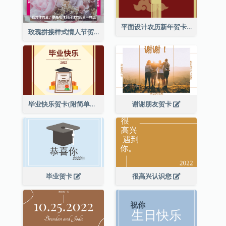
平面设计农历新年贺卡与装饰
玫瑰拼接样式情人节贺卡
毕业快乐贺卡(附简单配图)
谢谢朋友贺卡
毕业贺卡
很高兴认识您