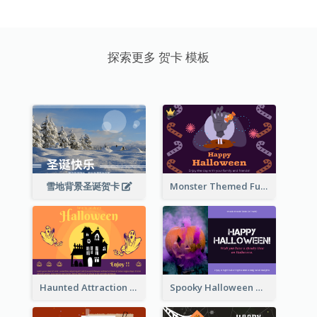
探索更多 贺卡 模板
雪地背景圣诞贺卡
Monster Themed Fun Halloween Greeting Card
Haunted Attraction Themed Halloween Card
Spooky Halloween Greeting Card