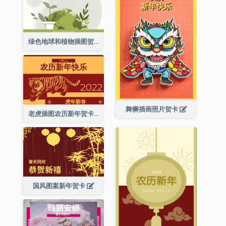
绿色地球和植物插图贺卡
舞狮插画照片贺卡
老虎插图农历新年贺卡
国风图案新年贺卡