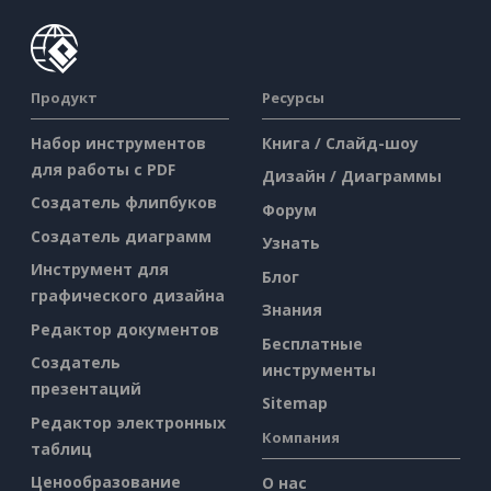
Продукт
Ресурсы
Набор инструментов
Книга / Слайд-шоу
для работы с PDF
Дизайн / Диаграммы
Создатель флипбуков
Форум
Создатель диаграмм
Узнать
Инструмент для
Блог
графического дизайна
Знания
Редактор документов
Бесплатные
Создатель
инструменты
презентаций
Sitemap
Редактор электронных
Компания
таблиц
Ценообразование
О нас