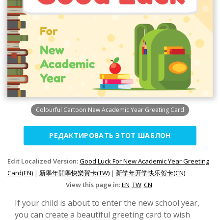
Colourful Cartoon New Academic Year Greeting Card
РЕДАКТИРОВАТЬ ЭТОТ ШАБЛОН
Edit Localized Version:
Good Luck For New Academic Year Greeting
Card(EN)
|
新學年開學快樂賀卡(TW)
|
新学年开学快乐贺卡(CN)
View this page in:
EN
TW
CN
If your child is about to enter the new school year,
you can create a beautiful greeting card to wish