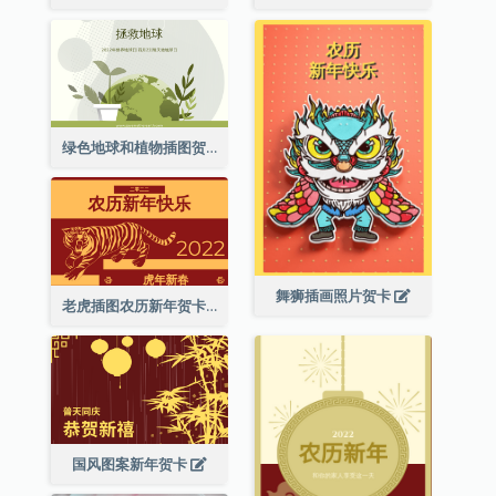
绿色地球和植物插图贺卡
舞狮插画照片贺卡
老虎插图农历新年贺卡
国风图案新年贺卡