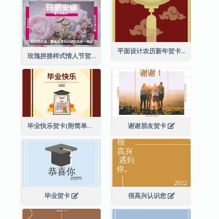
平面设计农历新年贺卡与装饰
玫瑰拼接样式情人节贺卡
毕业快乐贺卡(附简单配图)
谢谢朋友贺卡
毕业贺卡
很高兴认识您