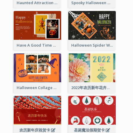
Haunted Attraction Themed Halloween Card
Spooky Halloween Greeting Card
Have A Good Time This Halloween Greeting Card
Halloween Spider Web Greeting Card
Halloween Collage Greeting Card
2022年农历新年花卉照片贺卡
农历新年庆祝贺卡
圣诞魔法假期贺卡