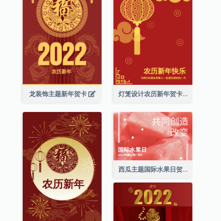
龙装饰主题新年贺卡
灯笼设计农历新年贺卡
西瓜主题国际水果日贺卡