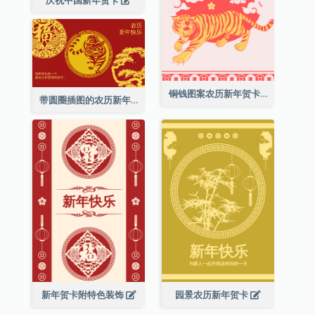
铜钱图案农历新年贺卡
带圆圈插图的农历新年快乐贺卡
新年贺卡附特色装饰
园景农历新年贺卡