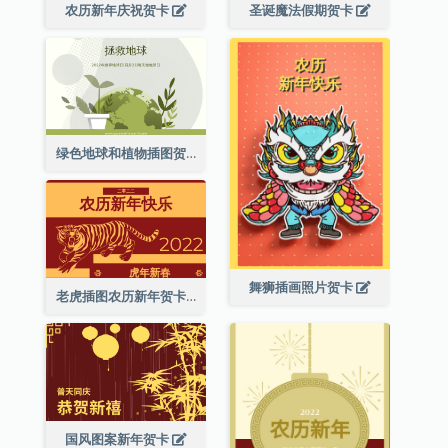
农历新年庆祝贺卡
圣诞魔法假期贺卡
绿色地球和植物插图贺卡
舞狮插画照片贺卡
老虎插图农历新年贺卡
国风图案新年贺卡