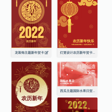
龙装饰主题新年贺卡
灯笼设计农历新年贺卡
西瓜主题国际水果日贺卡