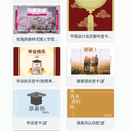
平面设计农历新年贺卡与装饰
玫瑰拼接样式情人节贺卡
毕业快乐贺卡(附简单配图)
谢谢朋友贺卡
毕业贺卡
很高兴认识您