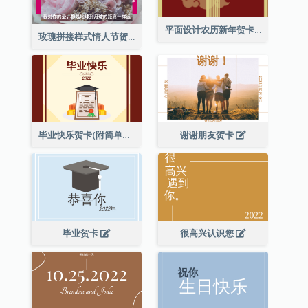
平面设计农历新年贺卡与装饰
玫瑰拼接样式情人节贺卡
毕业快乐贺卡(附简单配图)
谢谢朋友贺卡
毕业贺卡
很高兴认识您