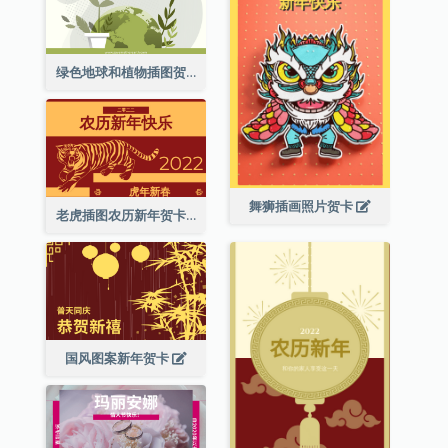
绿色地球和植物插图贺卡
舞狮插画照片贺卡
老虎插图农历新年贺卡
国风图案新年贺卡