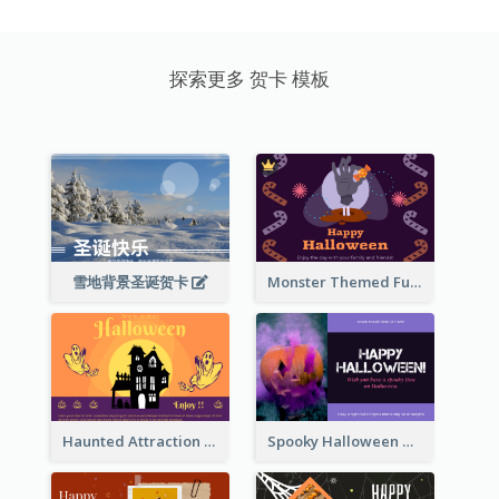
探索更多 贺卡 模板
雪地背景圣诞贺卡
Monster Themed Fun Halloween Greeting Card
Haunted Attraction Themed Halloween Card
Spooky Halloween Greeting Card