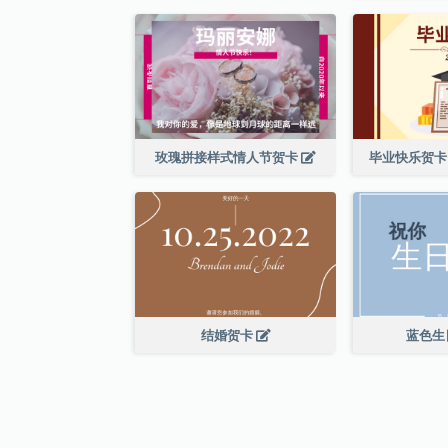
玫瑰拼接样式情人节贺卡
毕业快乐贺卡
结婚贺卡
蓝色生