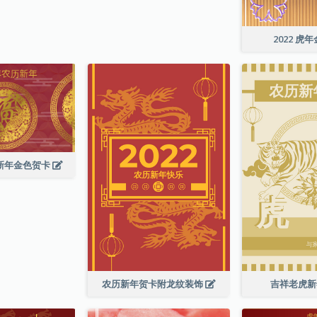
2022 虎
历新年金色贺卡
农历新年贺卡附龙纹装饰
吉祥老虎