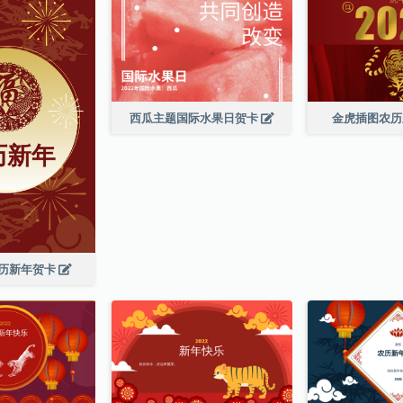
西瓜主题国际水果日贺卡
金虎插图农
历新年贺卡