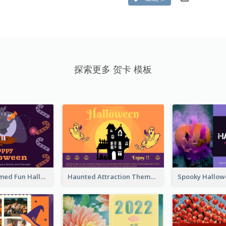
探索更多 贺卡 模板
Monster Themed Fun Halloween Greeting Card
Haunted Attraction Themed Halloween Card