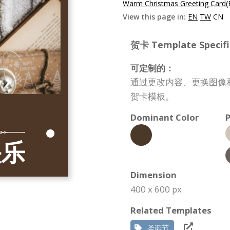
Warm Christmas Greeting Card(
View this page in:
EN
TW
CN
贺卡 Template Specifi
可定制的：
通过更改内容、更换图像
贺卡模板。
Dominant Color
P
Dimension
400 x 600 px
Related Templates
圣诞节