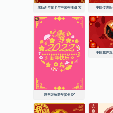
农历新年贺卡与中国树插图
中国传统新
中国花卉农
环形装饰新年贺卡