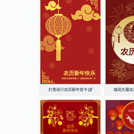
灯笼设计农历新年贺卡
烟花主题农