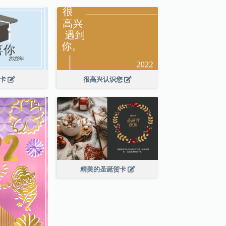
贺卡
很高兴认识您
精美的圣诞贺卡