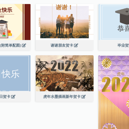
(附简单配图)
谢谢朋友贺卡
毕业
日贺卡
虎年水墨插画新年贺卡