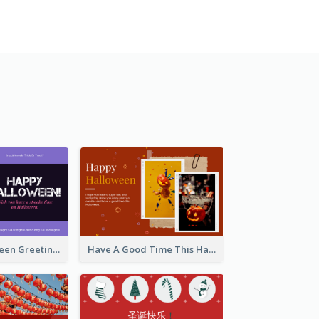
Spooky Halloween Greeting Card
Have A Good Time This Halloween Greeting Card