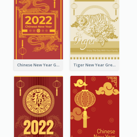
Chinese New Year Greeting Card With Graphic Decorations
Tiger New Year Greeting Card With Decorations