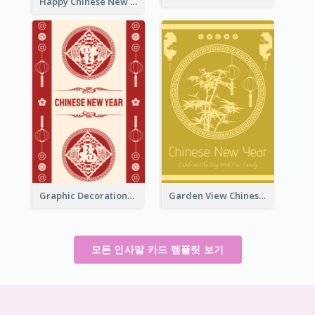
Happy Chinese New Year Greeting Card With Circle illustrations
Graphic Decorations Chinese New Year Greeting Card
Garden View Chinese New Year Greeting Card
모든 인사말 카드 템플릿 보기