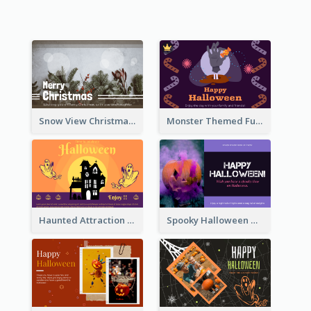
Snow View Christmas Card With Simple Design
Monster Themed Fun Halloween Greeting Card
Haunted Attraction Themed Halloween Card
Spooky Halloween Greeting Card