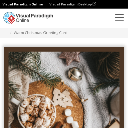
Visual Paradigm Online
Visual Paradigm Desktop
그래픽 디자인 도구
템플릿
인사말 카드
Warm Christmas Greeting Card