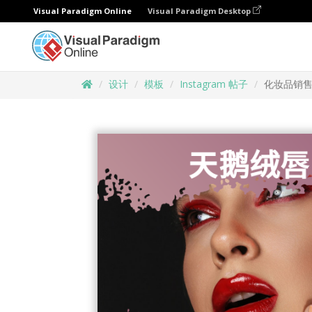
Visual Paradigm Online
Visual Paradigm Desktop
设计
模板
Instagram 帖子
化妆品销售I