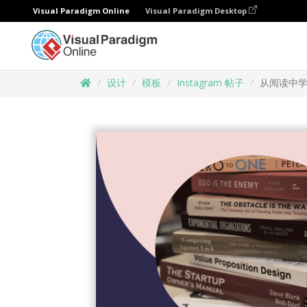
Visual Paradigm Online
Visual Paradigm Desktop
设计
模板
Instagram 帖子
从阅读中学习