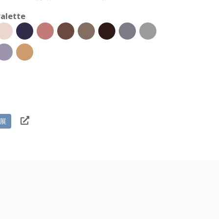
alette
展