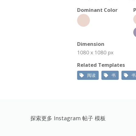
Dominant Color
P
Dimension
1080 x 1080 px
Related Templates
阅读
书
书
探索更多 Instagram 帖子 模板