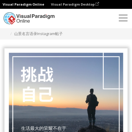
Visual Paradigm Online
Visual Paradigm Desktop
设计
模板
Instagram 帖子
山景名言语录Instagram帖子