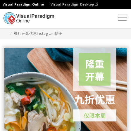
Visual Paradigm Online
Visual Paradigm Desktop
设计
模板
Instagram 帖子
餐厅开幕优惠Instagram帖子