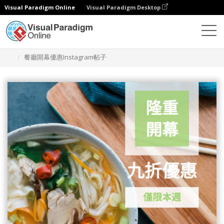
Visual Paradigm Online
Visual Paradigm Desktop
設計
模板
Instagram 帖子
餐廳開幕優惠Instagram帖子