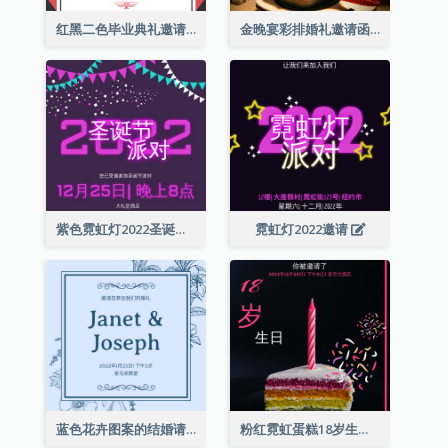
红黑二色毕业典礼邀请函
金晚宴彩排婚礼邀请函
紫色霓虹灯2022圣诞晚会邀请函
霓虹灯2022邀请
蓝色花卉图案的结婚请柬
粉红霓虹蛋糕18岁生日请柬