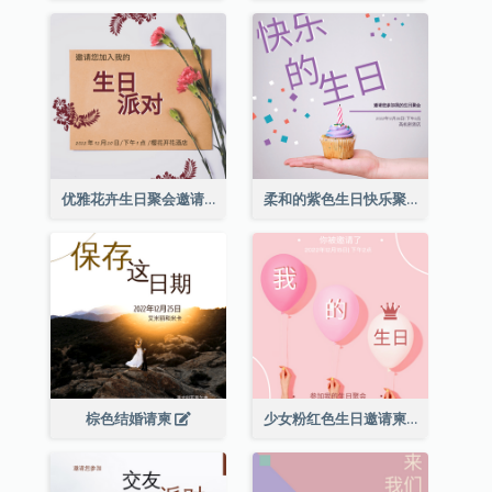
优雅花卉生日聚会邀请函
柔和的紫色生日快乐聚会请柬
棕色结婚请柬
少女粉红色生日邀请柬