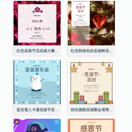
红色圣诞节花圣诞大餐请柬
红色和绿色的圣诞树圣诞派对邀请函
蓝色雪人卡通圣诞节音乐会邀请
棕色插图圣诞聚会请柬