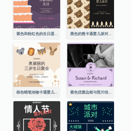
紫色和粉红色的生日蛋糕插图聚会请柬
黑色的熊卡通婴儿派对请柬
棕色蜡笔动物卡通婴儿生日邀请
紫色优雅边框与照片结婚请柬