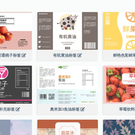
斯通桃子标签
有机黄油标签
鲜艳色彩鲜
补充标签
奥米加3鱼油标签
草莓饮