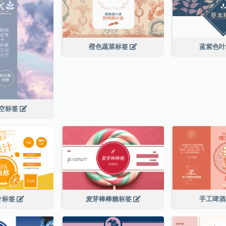
橙色蔬菜标签
蓝紫色
空标签
汁标签
麦芽棒棒糖标签
手工啤