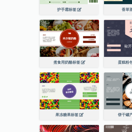
护手霜标签
香草
煮食用奶酪标签
蛋糕粉
果冻糖果标签
饼干罐