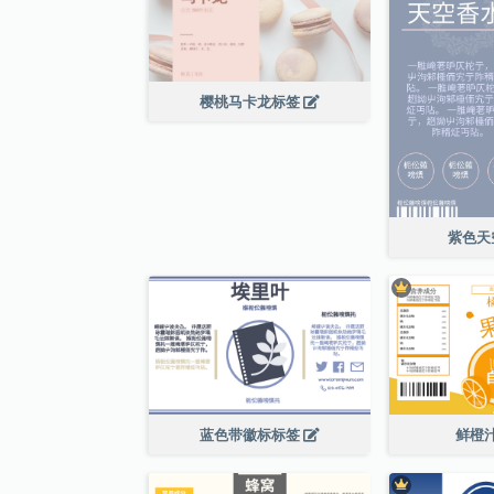
樱桃马卡龙标签
紫色天
蓝色带徽标标签
鲜橙