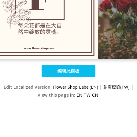
编辑此模板
Edit Localized Version:
Flower Shop Label(EN)
|
花店標籤(TW)
|
View this page in:
EN
TW
CN