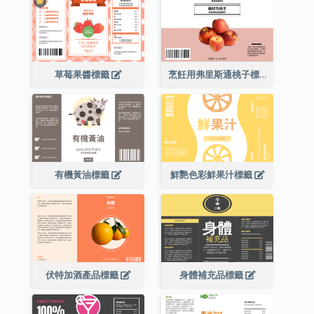
草莓果醬標籤
烹飪用弗里斯通桃子標籤
有機黃油標籤
鮮艷色彩鮮果汁標籤
伏特加酒產品標籤
身體補充品標籤