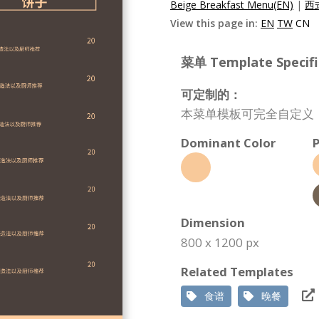
Beige Breakfast Menu(EN)
|
西
View this page in:
EN
TW
CN
菜单 Template Specifi
可定制的：
本菜单模板可完全自定义
Dominant Color
P
Dimension
800 x 1200 px
Related Templates
食谱
晚餐