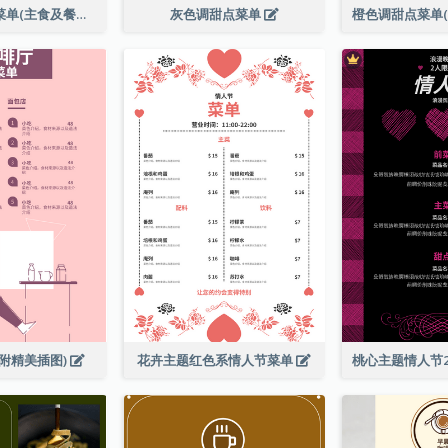
全日早晨套餐菜单(主食及餐饮)
灰色调甜点菜单
附精美插图)
花卉主题红色系情人节菜单
桃心主题情人节