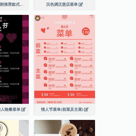
橙色调甜点菜单(附推荐款式图片)
沉色调汉堡店菜单
2人晚餐菜单
情人节菜单(前菜及主菜)