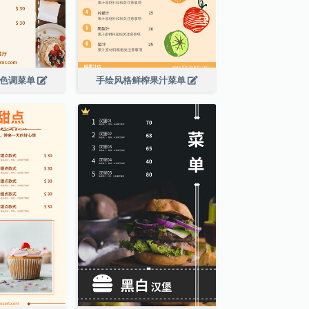
啡色调菜单
手绘风格鲜榨果汁菜单