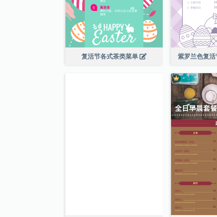
复活节各式茶类菜单
紫罗兰色复活