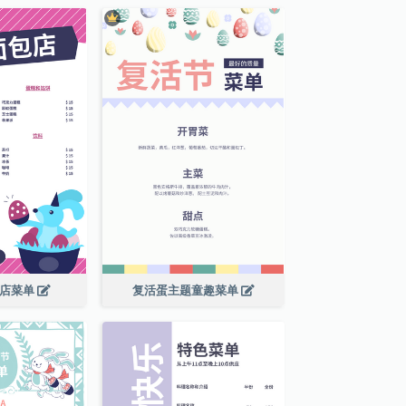
包店菜单
复活蛋主题童趣菜单