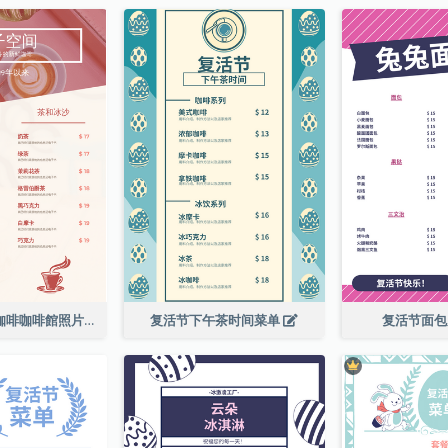
粉紅色的新鮮咖啡咖啡館照片簡單菜單
复活节下午茶时间菜单
复活节面