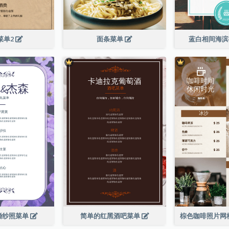
菜单2
面条菜单
蓝白相间海
婚纱照菜单
简单的红黑酒吧菜单