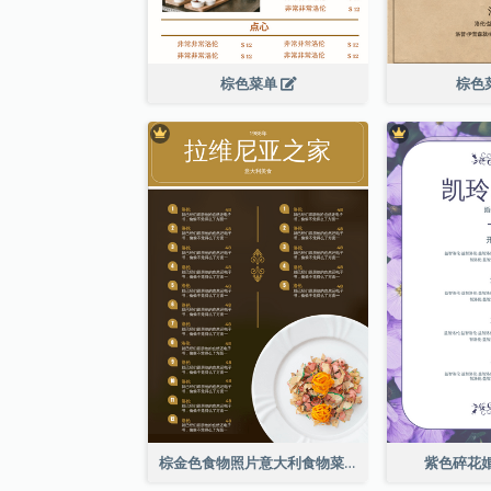
棕色菜单
棕色
棕金色食物照片意大利食物菜单
紫色碎花