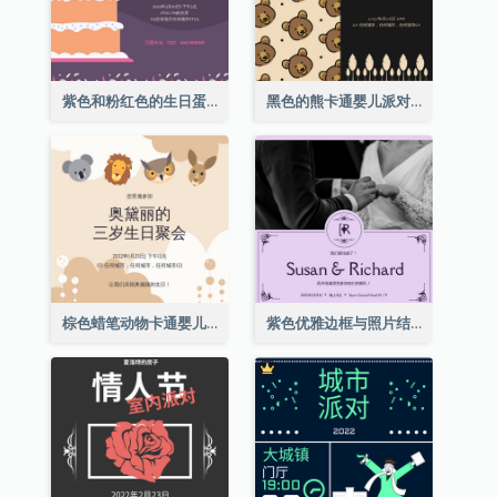
紫色和粉红色的生日蛋糕插图聚会请柬
黑色的熊卡通婴儿派对请柬
棕色蜡笔动物卡通婴儿生日邀请
紫色优雅边框与照片结婚请柬