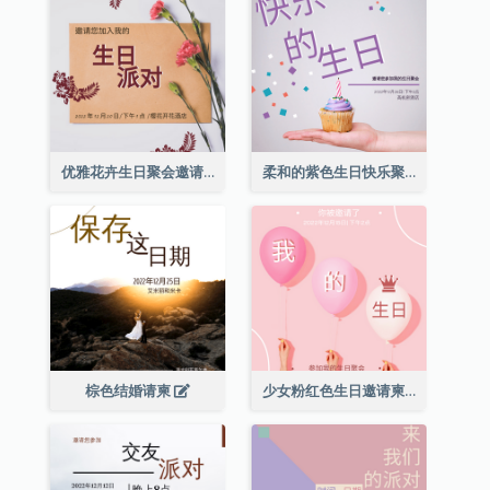
优雅花卉生日聚会邀请函
柔和的紫色生日快乐聚会请柬
棕色结婚请柬
少女粉红色生日邀请柬