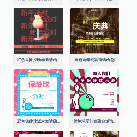
红色系除夕晚会邀请函
黄色新年晚宴邀请函
彩色保龄球派对邀请函
保龄球爱好者聚会邀请函