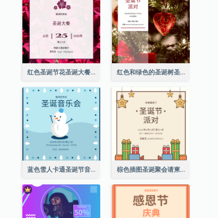
红色圣诞节花圣诞大餐请柬
红色和绿色的圣诞树圣诞派对邀请函
蓝色雪人卡通圣诞节音乐会邀请
棕色插图圣诞聚会请柬