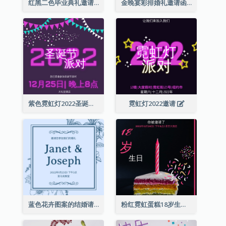
红黑二色毕业典礼邀请函
金晚宴彩排婚礼邀请函
紫色霓虹灯2022圣诞晚会邀请函
霓虹灯2022邀请
蓝色花卉图案的结婚请柬
粉红霓虹蛋糕18岁生日请柬