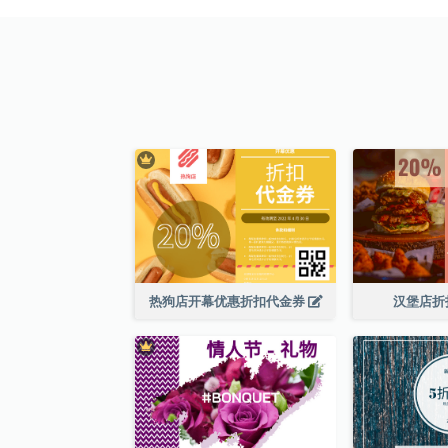
热狗店开幕优惠折扣代金券
汉堡店折