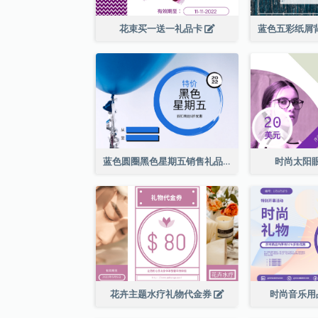
花束买一送一礼品卡
蓝色圆圈黑色星期五销售礼品卡
时尚太阳
花卉主题水疗礼物代金券
时尚音乐用