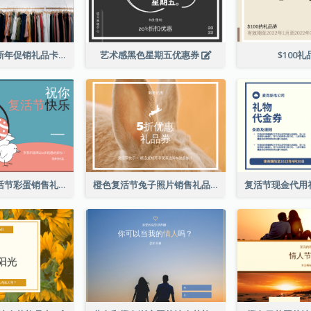
黑色购物写真新年促销礼品卡
艺术感黑色星期五优惠券
$100
粉色和蓝色复活节彩蛋销售礼品卡
橙色复活节兔子照片销售礼品卡