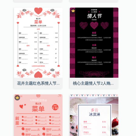
花卉主题红色系情人节菜单
桃心主题情人节2人晚餐菜单