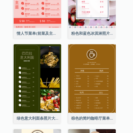
情人节菜单(前菜及主菜)
粉色和蓝色冰淇淋照片甜点菜单
绿色意大利面条照片大餐厅菜单
棕色的简约咖啡厅菜单