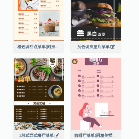
橙色调甜点菜单(附推荐款式图片)
沉色调汉堡店菜单
2段式西式餐厅菜单
咖啡厅菜单(附精美插图)