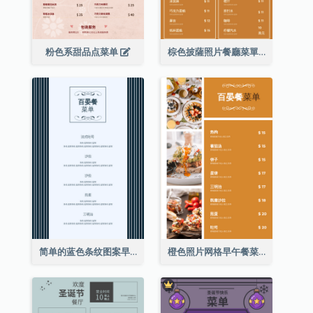
粉色系甜品点菜单
棕色披薩照片餐廳菜單
简单的蓝色条纹图案早午餐菜单
橙色照片网格早午餐菜单