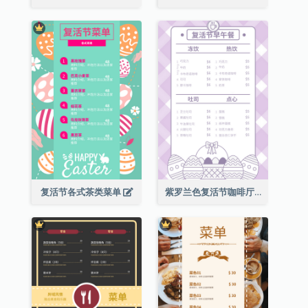
复活节各式茶类菜单
紫罗兰色复活节咖啡厅菜单