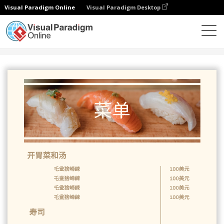
Visual Paradigm Online
Visual Paradigm Desktop
设计
模板
菜单
寿司菜单