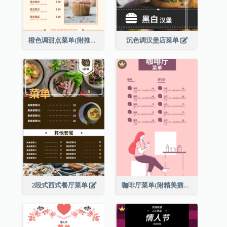
橙色调甜点菜单(附推荐款式图片)
沉色调汉堡店菜单
2段式西式餐厅菜单
咖啡厅菜单(附精美插图)