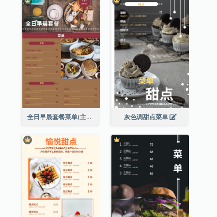
全日早晨套餐菜单(主食及餐饮)
灰色调甜点菜单