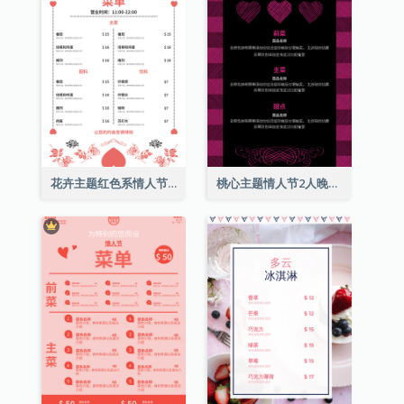
花卉主题红色系情人节菜单
桃心主题情人节2人晚餐菜单