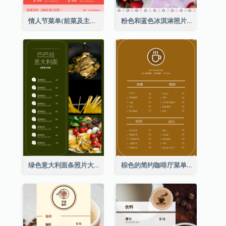
情人节菜单(前菜及主菜)
粉色和蓝色冰淇淋照片甜点菜单
绿色意大利面条照片大餐厅菜单
棕色的简约咖啡厅菜单