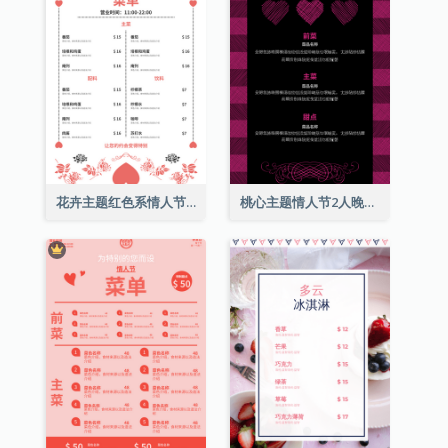
花卉主题红色系情人节菜单
桃心主题情人节2人晚餐菜单