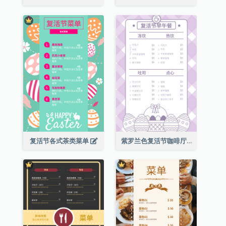
复活节各式茶类菜单
紫罗兰色复活节咖啡厅菜单