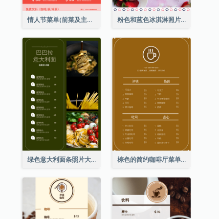
情人节菜单(前菜及主菜)
粉色和蓝色冰淇淋照片甜点菜单
绿色意大利面条照片大餐厅菜单
棕色的简约咖啡厅菜单