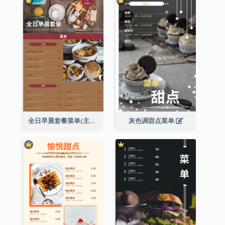
全日早晨套餐菜单(主食及餐饮)
灰色调甜点菜单