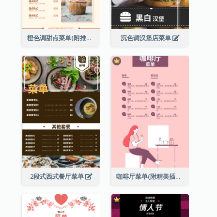
橙色调甜点菜单(附推荐款式图片)
沉色调汉堡店菜单
2段式西式餐厅菜单
咖啡厅菜单(附精美插图)