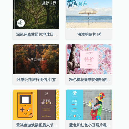
深绿色森林照片地球日明信片
海滩明信片
秋季公路旅行明信片
粉色樱花春季促销明信片
黄褐色游戏插图愚人节明信片
蓝色和红色小丑照片愚人节明信片