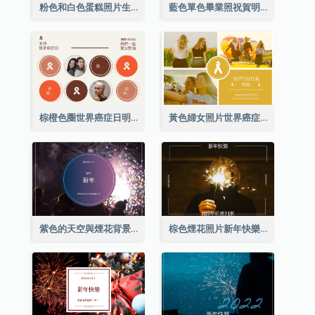
粉色和白色蛋糕照片生日明信片
藍色單色畢業照祝賀明信片
棕橙色圈世界癌症日明信片
黃色婦女照片世界癌症日明信片
紫色的天空與煙花背景新年明信片
棕色煙花照片新年快樂明信片