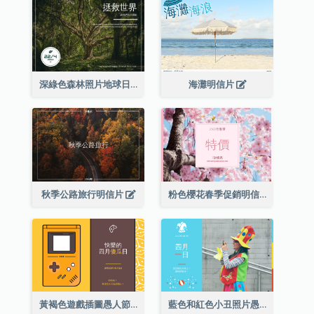
深綠色森林照片地球日明信片
海灘明信片
秋季公路旅行明信片
粉色櫻花春季促銷明信片
黃褐色遊戲插圖愚人節明信片
藍色和紅色小丑照片愚人節明信片