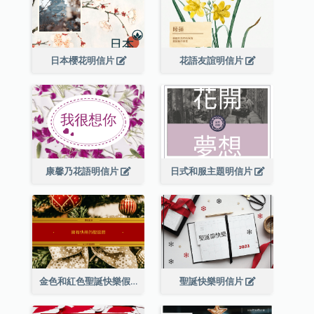
日本櫻花明信片
花語友誼明信片
康馨乃花語明信片
日式和服主題明信片
金色和紅色聖誕快樂假期明信片
聖誕快樂明信片