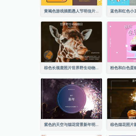
黄褐色游戏插图愚人节明信片
棕色长颈鹿照片世界野生动物日明信片
紫色的天空与烟花背景新年明信片