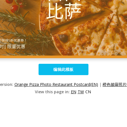
编辑此模板
Version:
Orange Pizza Photo Restaurant Postcard(EN)
|
橙色披薩照片餐
View this page in:
EN
TW
CN