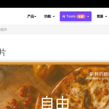
产品
功能
AI Tools
资源
全新
明信片
片