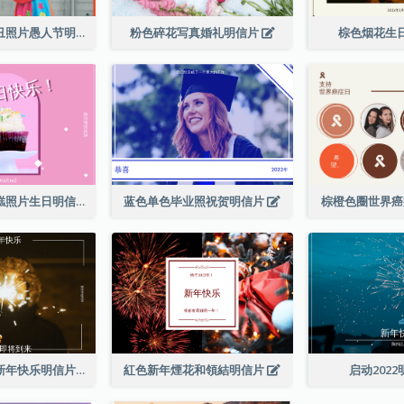
蓝色和红色小丑照片愚人节明信片
粉色碎花写真婚礼明信片
棕色烟花生
粉色和白色蛋糕照片生日明信片
蓝色单色毕业照祝贺明信片
棕橙色圈世界
棕色烟花照片新年快乐明信片
紅色新年煙花和領結明信片
启动202