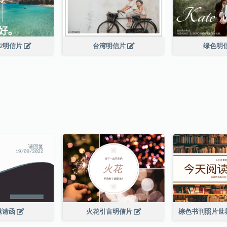
22明信片
台湾明信片
绿色明
邀请函
火花引言明信片