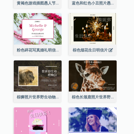
黄褐色游戏插图愚人节明信片
蓝色和红色小丑照片愚人节明信片
粉色碎花写真婚礼明信片
棕色烟花生日明信片
棕狮照片世界野生动物日明信片
棕色长颈鹿照片世界野生动物日明信片