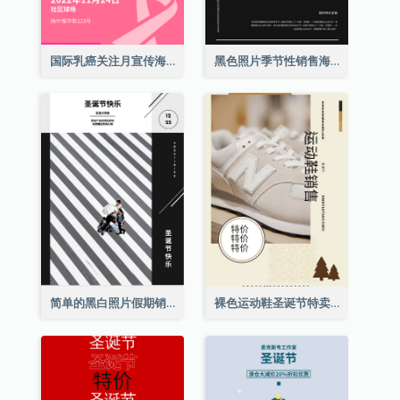
国际乳癌关注月宣传海报
黑色照片季节性销售海报
简单的黑白照片假期销售海报
裸色运动鞋圣诞节特卖海报