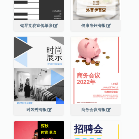
钢琴竞赛宣传单张
健康烹饪海报
时装秀海报
商务会议海报