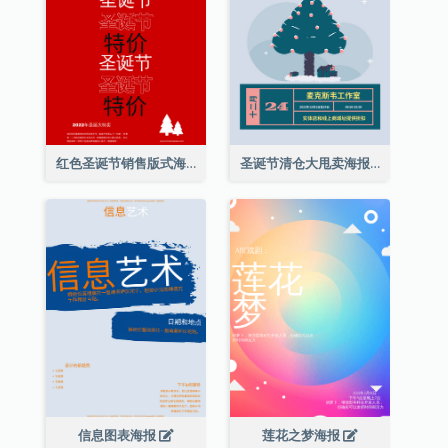
红色圣诞节销售版式海报
圣诞节清仓大甩卖海报
信息图表海报
莲花之梦海报