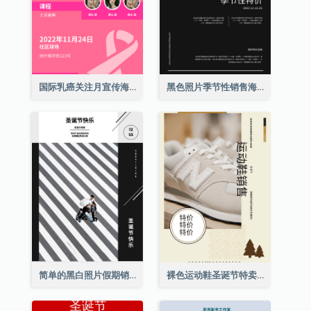
国际乳癌关注月宣传海报
黑色照片季节性销售海报
简单的黑白照片假期销售海报
裸色运动鞋圣诞节特卖海报