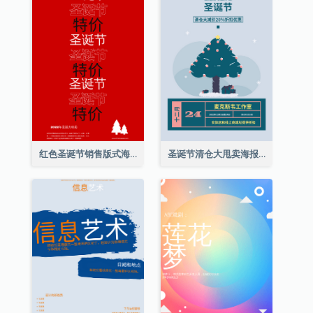
红色圣诞节销售版式海报
圣诞节清仓大甩卖海报