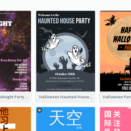
Halloween Midnight Party Poster
Halloween Haunted House Party Poster