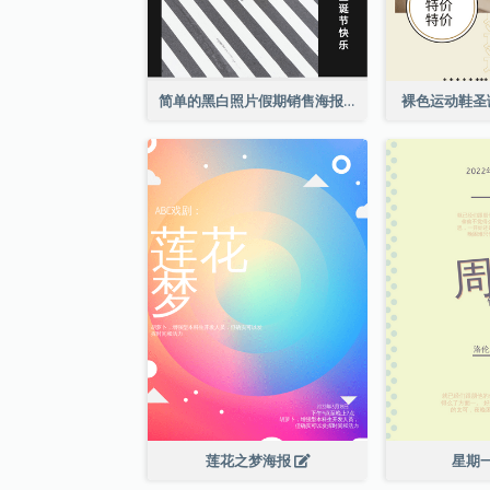
简单的黑白照片假期销售海报
裸色运动鞋圣
莲花之梦海报
星期