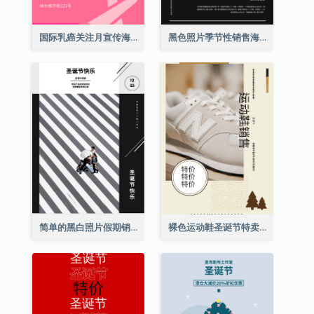
国际乳癌关注月宣传海报
黑色照片季节性销售海报
简单的黑白照片假期销售海报
裸色运动鞋圣诞节特卖海报