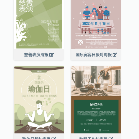
慈善表演海报
国际宽容日派对海报
瑜伽日折扣海报
咖啡工作坊海报