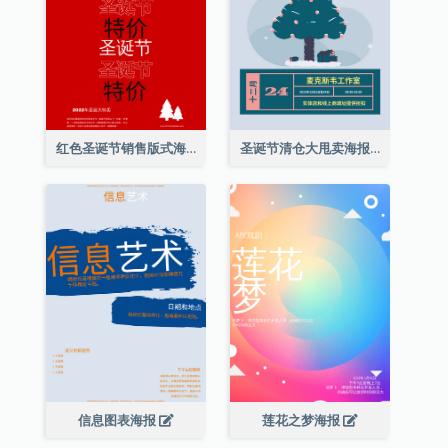
红色圣诞节销售版式海报
圣诞节清仓大甩卖海报
信息图表海报
莲花之梦海报