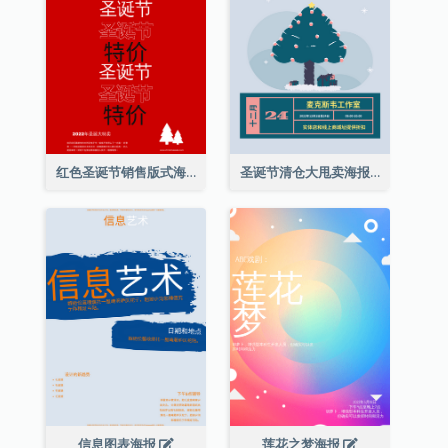
红色圣诞节销售版式海报
圣诞节清仓大甩卖海报
信息图表海报
莲花之梦海报