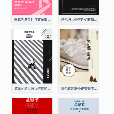
国际乳癌关注月宣传海报
黑色照片季节性销售海报
简单的黑白照片假期销售海报
裸色运动鞋圣诞节特卖海报