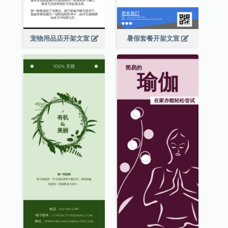
宠物用品店开架文宣
暑假套餐开架文宣