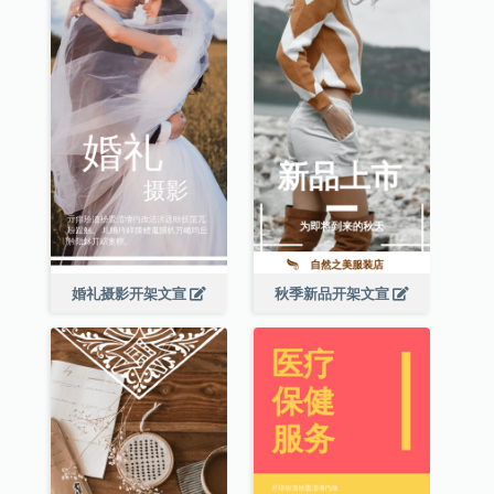
婚礼摄影开架文宣
秋季新品开架文宣