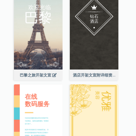
巴黎之旅开架文宣
酒店开架文宣附详细资讯