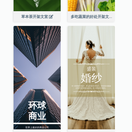
草本茶开架文宣
多吃蔬菜的好处开架文宣