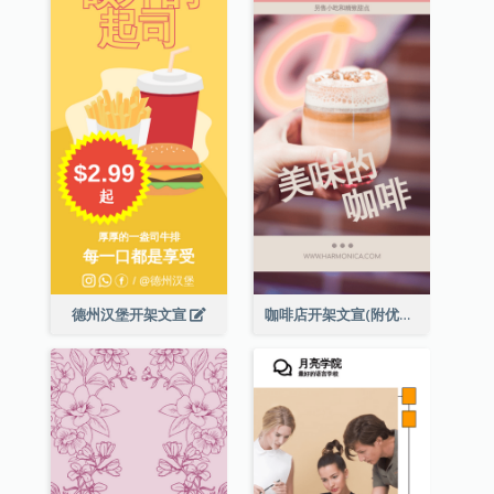
德州汉堡开架文宣
咖啡店开架文宣(附优惠券)