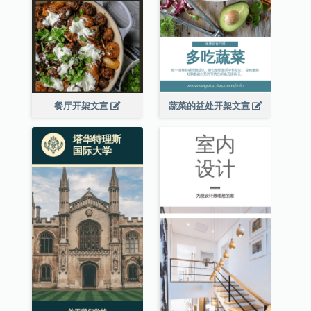
餐厅开架文宣
蔬菜的益处开架文宣