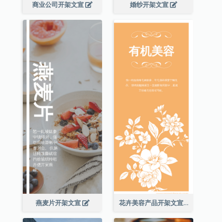
商业公司开架文宣
婚纱开架文宣
燕麦片开架文宣
花卉美容产品开架文宣