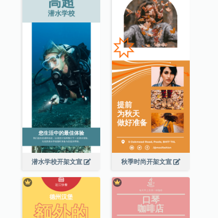
潜水学校开架文宣
秋季时尚开架文宣